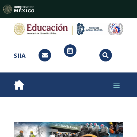

SIIA

