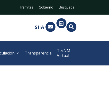
Trámites
Gobierno
Busqueda

SIIA


TecNM
culación
Transparencia
Virtual