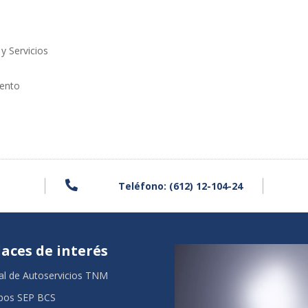
rvicios
nto

Teléfono: (612) 12-104-24
laces de interés
al de Autoservicios TNM
bos SEP BCS