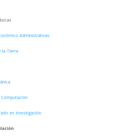
icas
conómico Administrativas
la Tierra
s
ánica
y Computación
rado en Investigación
ulación