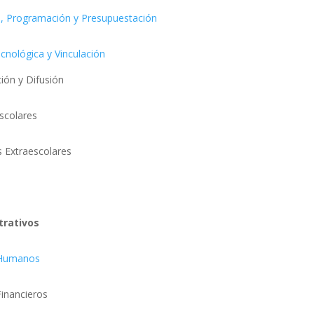
, Programación y Presupuestación
nológica y Vinculación
 Difusión
olares
raescolares
trativos
 Humanos
ncieros