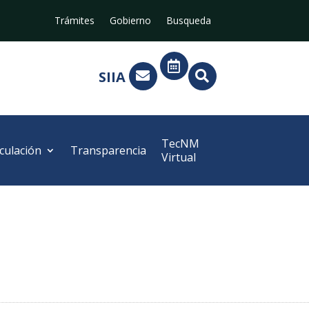
Trámites
Gobierno
Busqueda

SIIA


TecNM
culación
Transparencia
Virtual