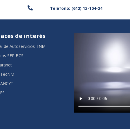

Teléfono: (612) 12-104-24
laces de interés
al de Autoservicios TNM
bos SEP BCS
aranet
 TecNM
AHCYT
ES