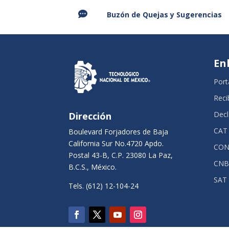

Buzón de Quejas y
Sugerencias
En
Port
Reci
Decl
Dirección
CAT
Boulevard Forjadores de Baja
California Sur No.4720 Apdo.
CON
Postal 43-B, C.P. 23080 La Paz,
CNB
B.C.S., México.
SAT
Tels. (612) 12-104-24