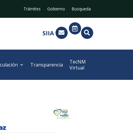
Trámites
Gobierno
Busqueda

SIIA


TecNM
culación
Transparencia
Virtual