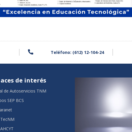

Teléfono: (612) 12-104-24
laces de interés
al de Autoservicios TNM
bos SEP BCS
aranet
 TecNM
AHCYT