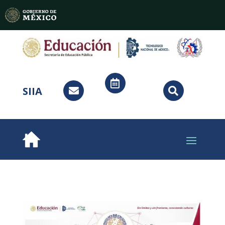

SIIA

