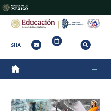

SIIA

