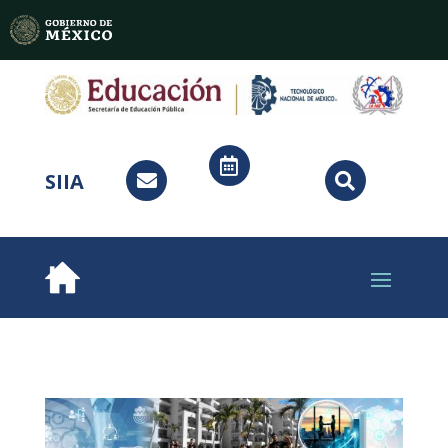

SIIA

