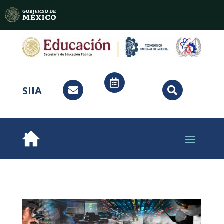

SIIA

