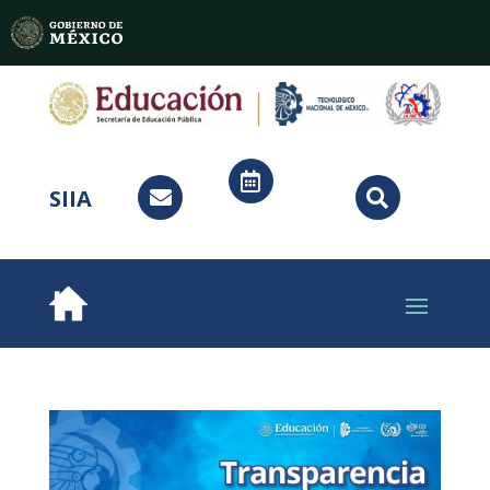

SIIA

