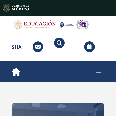

SIIA

