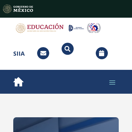

SIIA

