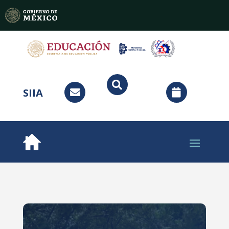

SIIA

