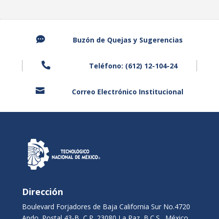

Buzón de Quejas y Sugerencias

Teléfono: (612) 12-104-24

Correo Electrónico Institucional
Dirección
Boulevard Forjadores de Baja California Sur No.4720
Apdo. Postal 43-B, C.P. 23080 La Paz, B.C.S., México.