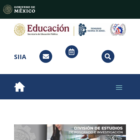

SIIA

