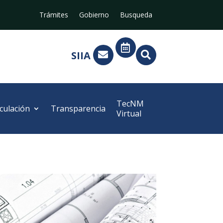
Trámites
Gobierno
Busqueda

SIIA


TecNM
culación
Transparencia
Virtual