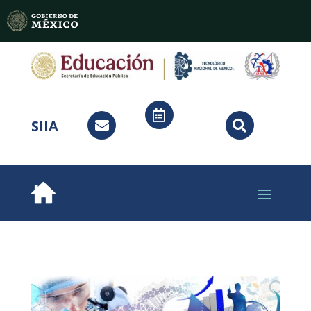

SIIA

