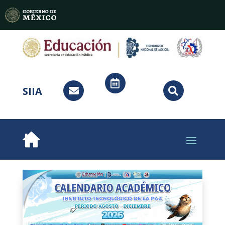

SIIA

